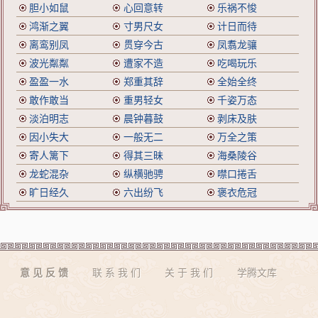
胆小如鼠
心回意转
乐祸不悛
鸿渐之翼
寸男尺女
计日而待
离鸾别凤
贯穿今古
凤翥龙骧
波光粼粼
遭家不造
吃喝玩乐
盈盈一水
郑重其辞
全始全终
敢作敢当
重男轻女
千姿万态
淡泊明志
晨钟暮鼓
剥床及肤
因小失大
一般无二
万全之策
寄人篱下
得其三昧
海桑陵谷
龙蛇混杂
纵横驰骋
噤口捲舌
旷日经久
六出纷飞
褒衣危冠
意 见 反 馈
联 系 我 们
关 于 我 们
学腾文库