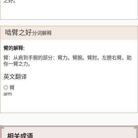
之好。”
啮臂之好
分词解释
臂的解释:
臂：从肩到手腕的部分：臂力。臂腕。臂肘。左膀右臂。助
你一臂之力。
英文翻译
◎ 臂
arm
相关成语