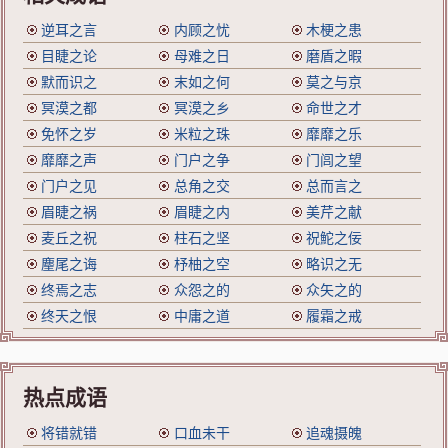
逆耳之言
内顾之忧
木梗之患
目睫之论
母难之日
磨盾之暇
默而识之
末如之何
莫之与京
冥漠之都
冥漠之乡
命世之才
免怀之岁
米粒之珠
靡靡之乐
靡靡之声
门户之争
门闾之望
门户之见
总角之交
总而言之
眉睫之祸
眉睫之内
美芹之献
麦丘之祝
柱石之坚
祝鮀之佞
麈尾之诲
杼柚之空
略识之无
终焉之志
众怨之的
众矢之的
终天之恨
中庸之道
履霜之戒
热点成语
将错就错
口血未干
追魂摄魄