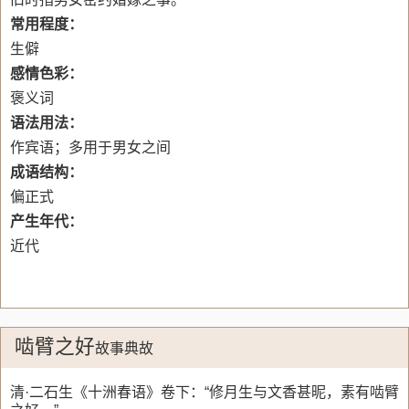
常用程度：
生僻
感情色彩：
褒义词
语法用法：
作宾语；多用于男女之间
成语结构：
偏正式
产生年代：
近代
啮臂之好
故事典故
清·二石生《十洲春语》卷下：“修月生与文香甚昵，素有啮臂