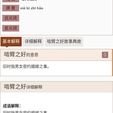
拼 音
niè bì zhī hǎo
近义词
反义词
基本解释
详细解释
啮臂之好故事典故
啮臂之好
的意思
旧时指男女密约婚嫁之事。
啮臂之好
详细解释
成语解释：
旧时指男女密约婚嫁之事。